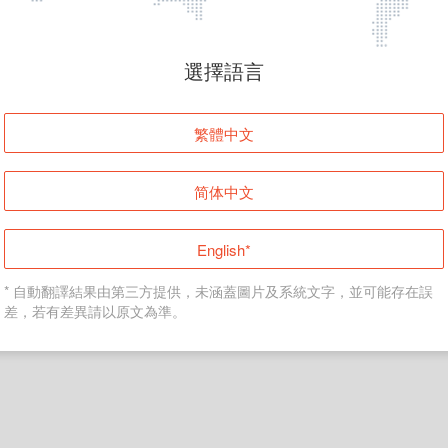
頁面無法顯示
選擇語言
發生錯誤！請登入並再試一次或回到主頁。
繁體中文
登入
简体中文
返回首頁
English*
* 自動翻譯結果由第三方提供，未涵蓋圖片及系統文字，並可能存在誤
差，若有差異請以原文為準。