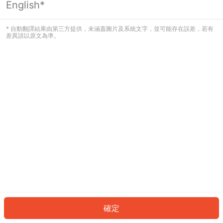
English*
發生錯誤！請登入並再試一次或回到主
頁。
* 自動翻譯結果由第三方提供，未涵蓋圖片及系統文字，並可能存在誤差，若有
差異請以原文為準。
登入
返回首頁
確定
ID: 95fad93362-a750-4107-8f0a-161d62a73771